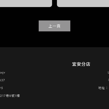
上一頁
宜安分店
xjv
837
95
17巷8號1樓