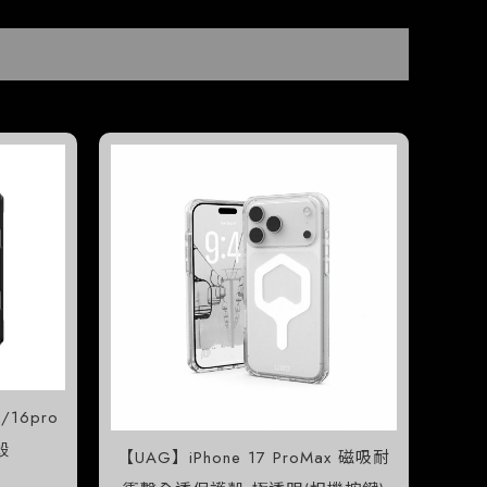
/16pro
殼
【UAG】iPhone 17 ProMax 磁吸耐