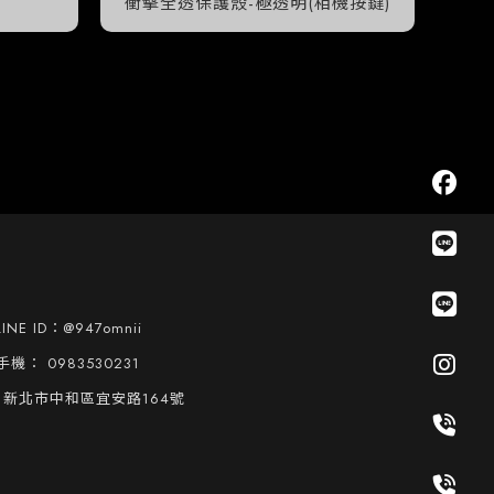
衝擊全透保護殼-極透明(相機按鍵)
LINE ID：
@947omnii
0983530231
新北市中和區宜安路164號