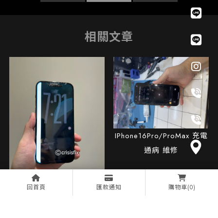
IPhone16Pro/ProMax 充電
通病 維修
回首頁
匯款通知
購物車
(0)
【iPhone 14 Pro Max 螢幕
修復紀錄 ?️ 這道「極光」